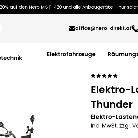
0% auf den Nero MGT-420 und alle Anbaugeräte – nur solang
office@nero-direkt.at
Elektrofahrzeuge
Räumungs
technik
Elektro-
Thunder
Elektro-Lasten
Inkl. MwSt.
zzgl.
V