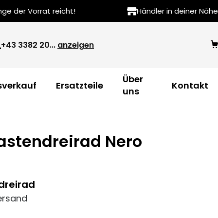
e der Vorrat reicht!
Händler in deiner Nähe
+43 3382 20...
anzeigen
Über
verkauf
Ersatzteile
Kontakt
uns
Lastendreirad Nero
dreirad
ersand