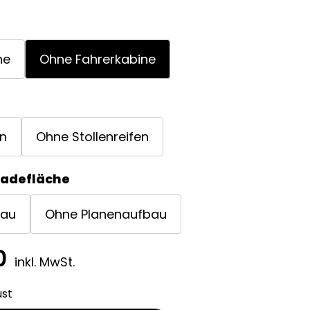
ne
Ohne Fahrerkabine
en
Ohne Stollenreifen
Ladefläche
bau
Ohne Planenaufbau
0
inkl. MwSt.
ust