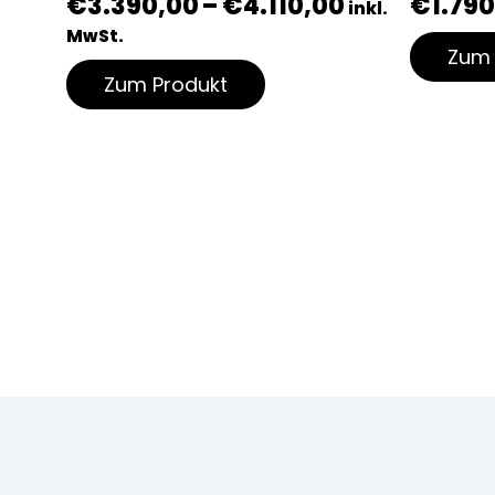
€
3.390,00
–
€
4.110,00
€
1.79
inkl.
MwSt.
Zum 
Zum Produkt