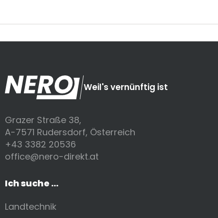
Weil's vernünftig ist
Grazer Straße 38,
A-7571 Rudersdorf, Österreich
+43 3382 20536
office@nero-direkt.at
Ich suche ...
Landtechnik