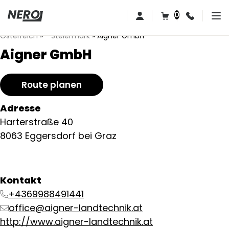
0
Österreich
»
- Steiermark
»
Aigner GmbH
Aigner GmbH
Route planen
Adresse
Harterstraße 40
8063 Eggersdorf bei Graz
Kontakt
+4369988491441
office@aigner-landtechnik.at
http://www.aigner-landtechnik.at