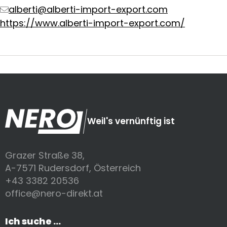
alberti@alberti-import-export.com
https://www.alberti-import-export.com/
Weil's vernünftig ist
Grazer Straße 38,
A-7571 Rudersdorf, Österreich
+43 3382 20536
office@nero-direkt.at
Ich suche ...