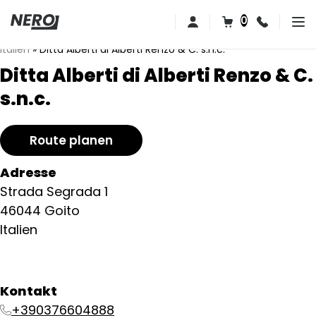
0
Italien
»
Ditta Alberti di Alberti Renzo & C. s.n.c.
Ditta Alberti di Alberti Renzo & C.
s.n.c.
Route planen
Adresse
Strada Segrada 1
46044 Goito
Italien
Kontakt
+390376604888