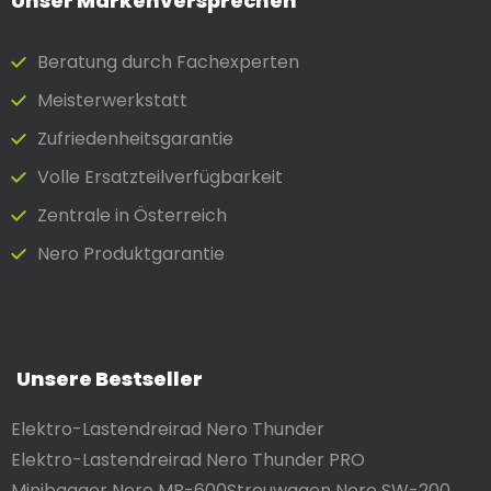
Unser Markenversprechen
Beratung durch Fach­experten
Meister­werkstatt
Zufrieden­heits­garantie
Volle Ersatzteilverfügbarkeit
Zentrale in Österreich
Nero Produktgarantie
Unsere Bestseller
Elektro-Lastendreirad Nero Thunder
Elektro-Lastendreirad Nero Thunder PRO
Minibagger Nero MB-600
Streuwagen Nero SW-200