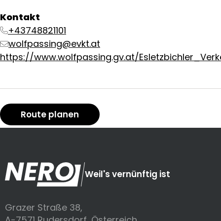
Kontakt
+43748821101
wolfpassing@evkt.at
https://www.wolfpassing.gv.at/Esletzbichler_Ve
Route planen
Weil's vernünftig ist
Grazer Straße 38,
A-7571 Rudersdorf, Österreich