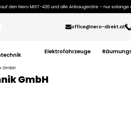
uf den Nero MGT-420 und alle Anbaugeräte – nur solange de
office@nero-direkt.at
Elektrofahrzeuge
Räumungs
technik
nik GmbH
chnik GmbH