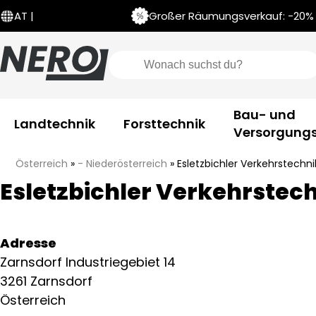
Großer Räumungsverkauf: -20% a
AT |
Bau- und
Landtechnik
Forsttechnik
Versorgungs
Österreich
»
- Niederösterreich
»
Esletzbichler Verkehrstech
Esletzbichler Verkehrste
Adresse
Zarnsdorf Industriegebiet 14
3261 Zarnsdorf
Österreich