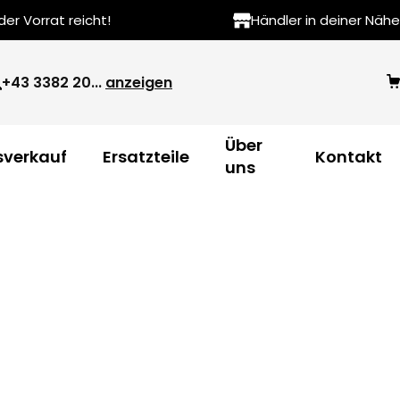
r Vorrat reicht!
Händler in deiner Nähe
+43 3382 20...
anzeigen
Über
verkauf
Ersatzteile
Kontakt
uns