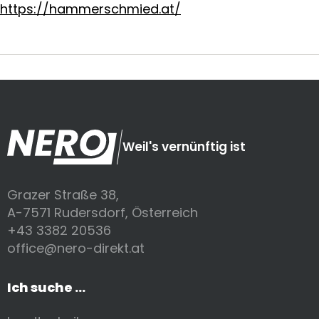
https://hammerschmied.at/
Weil's vernünftig ist
Grazer Straße 38,
A-7571 Rudersdorf, Österreich
+43 3382 20536
office@nero-direkt.at
Ich suche ...