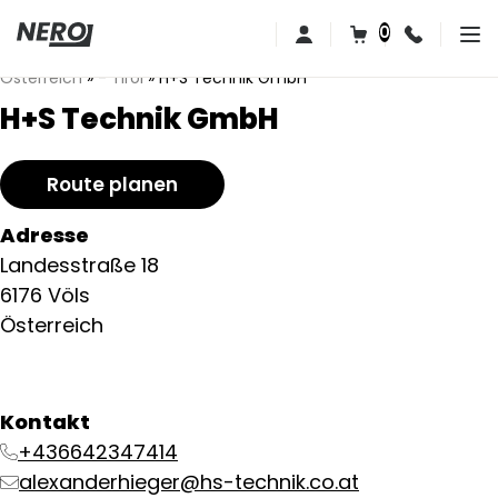
0
Österreich
»
- Tirol
»
H+S Technik GmbH
H+S Technik GmbH
Route planen
Adresse
Landesstraße 18
6176 Völs
Österreich
Kontakt
+436642347414
alexanderhieger@hs-technik.co.at