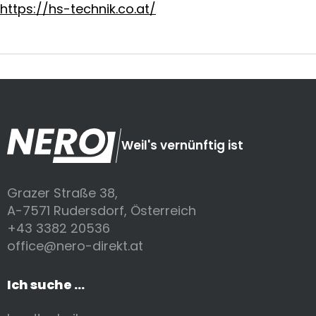
https://hs-technik.co.at/
Weil's vernünftig ist
Grazer Straße 38,
A-7571 Rudersdorf, Österreich
+43 3382 20536
office@nero-direkt.at
Ich suche ...