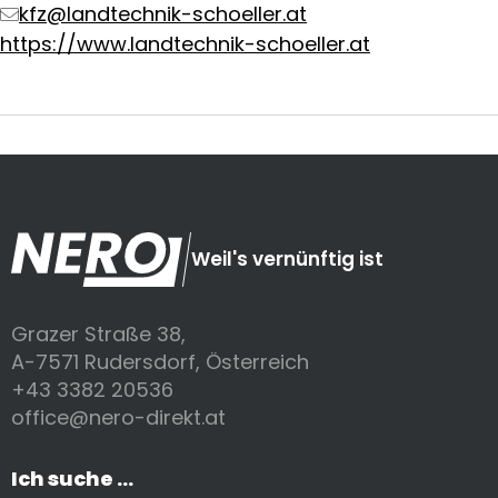
kfz@landtechnik-schoeller.at
https://www.landtechnik-schoeller.at
Weil's vernünftig ist
Grazer Straße 38,
A-7571 Rudersdorf, Österreich
+43 3382 20536
office@nero-direkt.at
Ich suche ...