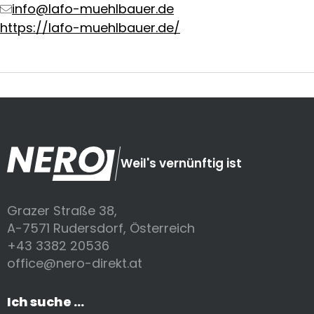
info@lafo-muehlbauer.de
https://lafo-muehlbauer.de/
Weil's vernünftig ist
Grazer Straße 38,
A-7571 Rudersdorf, Österreich
+43 3382 20536
office@nero-direkt.at
Ich suche ...