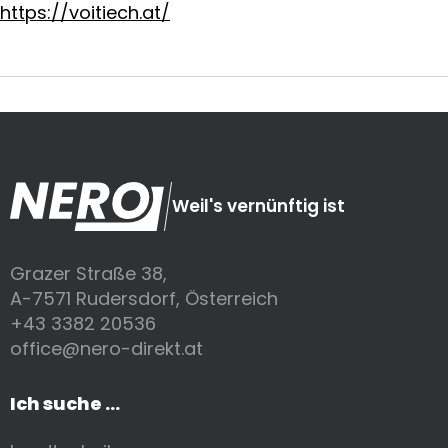
https://voitiech.at/
Weil's vernünftig ist
Grazer Straße 38,
A-7571 Rudersdorf, Österreich
+43 3382 20536
office@nero-direkt.at
Ich suche ...