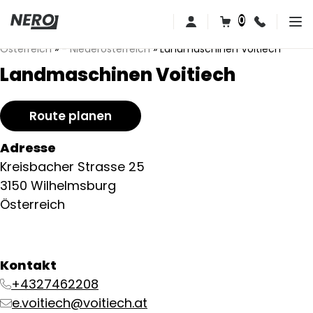
0
Österreich
»
- Niederösterreich
»
Landmaschinen Voitiech
Landmaschinen Voitiech
Route planen
Adresse
Kreisbacher Strasse 25
3150 Wilhelmsburg
Österreich
Kontakt
+4327462208
e.voitiech@voitiech.at