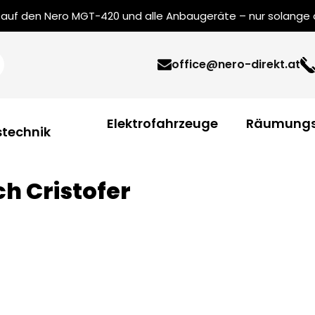
uf den Nero MGT-420 und alle Anbaugeräte – nur solange de
office@nero-direkt.at
Elektrofahrzeuge
Räumungs
technik
h Cristofer