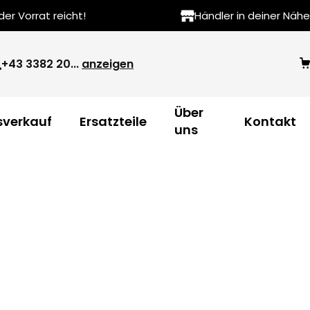
r Vorrat reicht!
Händler in deiner Nähe
+43 3382 20...
anzeigen
Über
verkauf
Ersatzteile
Kontakt
uns