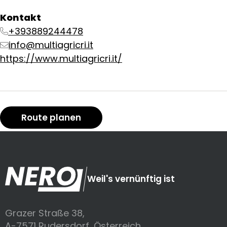
Kontakt
+393889244478
info@multiagricri.it
https://www.multiagricri.it/
Route planen
Weil's vernünftig ist
Grazer Straße 38,
A-7571 Rudersdorf, Österreich