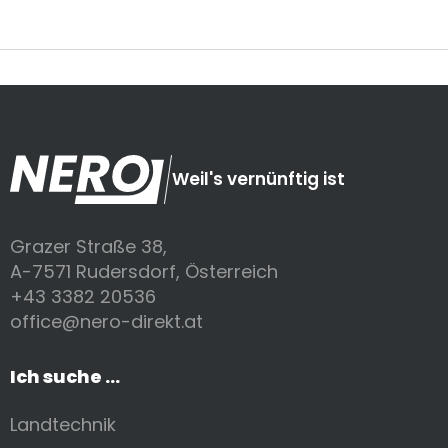
Weil's vernünftig ist
Grazer Straße 38,
A-7571 Rudersdorf, Österreich
+43 3382 20536
office@nero-direkt.at
Ich suche ...
Landtechnik