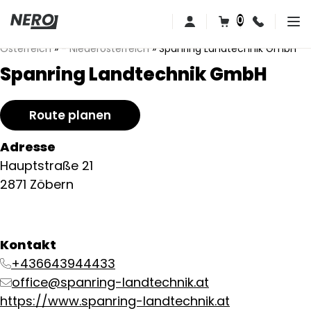
0
Österreich
»
- Niederösterreich
»
Spanring Landtechnik GmbH
Spanring Landtechnik GmbH
Route planen
Adresse
Hauptstraße 21
2871 Zöbern
Kontakt
+436643944433
office@spanring-landtechnik.at
https://www.spanring-landtechnik.at