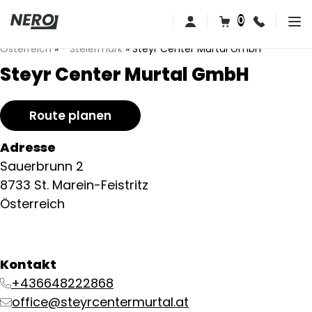
0
Österreich
»
- Steiermark
»
Steyr Center Murtal GmbH
Steyr Center Murtal GmbH
Route planen
Adresse
Sauerbrunn 2
8733 St. Marein-Feistritz
Österreich
Kontakt
+436648222868
office@steyrcentermurtal.at