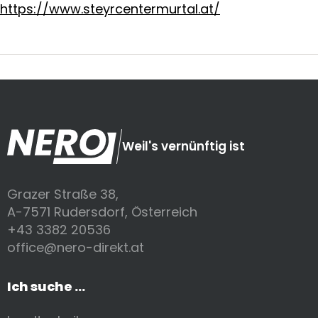
https://www.steyrcentermurtal.at/
Weil's vernünftig ist
Grazer Straße 38,
A-7571 Rudersdorf, Österreich
+43 3382 20536
office@nero-direkt.at
Ich suche ...