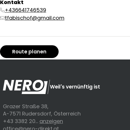
Kontakt
+436641746539
tfabischof@gmail.com
Route planen
Weil's vernünftig ist
Grazer Straße 38,
A-7571 Rudersdorf, Österreich
+43 3382 20...
anzeigen
office@nero-direkt.at