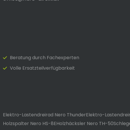
Beratung durch Fach­experten
Volle Ersatzteilverfügbarkeit
Elektro-Lastendreirad Nero Thunder
Elektro-Lastendre
Holzspalter Nero HS-8E
Holzhäcksler Nero TH-50
Schleg