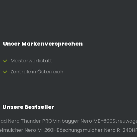
Unser Markenversprechen
Meister­werkstatt
Zentrale in Österreich
Unsere Bestseller
irad Nero Thunder PRO
Minibagger Nero MB-600
Streuwag
elmulcher Nero M-260H
Böschungsmulcher Nero R-240H