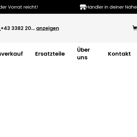
r Vorrat reicht!
Händler in deiner Nähe
+43 3382 20...
anzeigen
Über
verkauf
Ersatzteile
Kontakt
uns