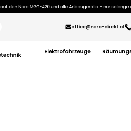
uf den Nero MGT-420 und alle Anbaugeräte – nur solange de
office@nero-direkt.at
Elektrofahrzeuge
Räumungs
technik