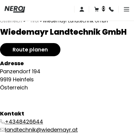
0
Österreich
»
- Tirol
»
Wiedemayr Landtechnik GmbH
Wiedemayr Landtechnik GmbH
Route planen
Adresse
Panzendorf 194
9919 Heinfels
Österreich
Kontakt
+4348426644
landtechnik@wiedemayr.at