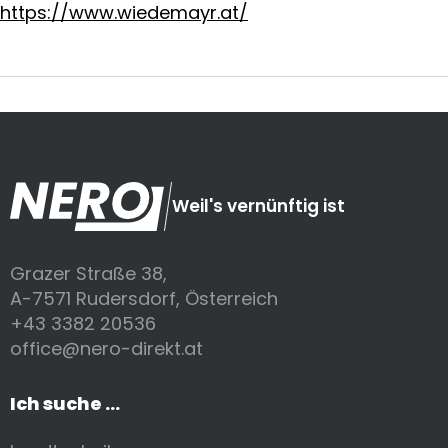
https://www.wiedemayr.at/
Weil's vernünftig ist
Grazer Straße 38,
A-7571 Rudersdorf, Österreich
+43 3382 20536
office@nero-direkt.at
Ich suche ...