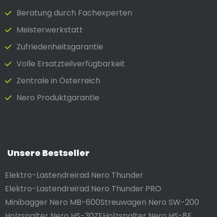
Beratung durch Fach­experten
Meister­werkstatt
Zufrieden­heits­garantie
Volle Ersatzteilverfügbarkeit
Zentrale in Österreich
Nero Produktgarantie
Unsere Bestseller
Elektro-Lastendreirad Nero Thunder
Elektro-Lastendreirad Nero Thunder PRO
Minibagger Nero MB-600
Streuwagen Nero SW-200
Holzspalter Nero HS-30ZE
Holzspalter Nero HS-8E