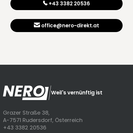
+43 3382 20536
office@nero-direkt.at
Weil's vernünftig ist
Grazer Straße 38,
A-7571 Rudersdorf, Österreich
+43 3382 20536