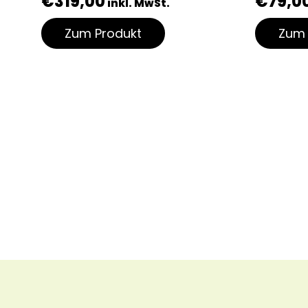
€
319,00
€
79,0
inkl. MwSt.
Zum Produkt
Zum 