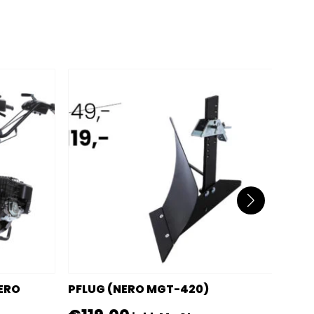
ERO
PFLUG (NERO MGT-420)
UMKE