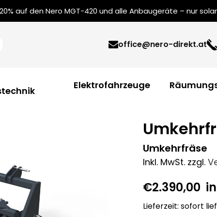
0% auf den Nero MGT-420 und alle Anbaugeräte – nur solang
office@nero-direkt.at
Elektrofahrzeuge
Räumungs
technik
Umkehrfr
Umkehrfräse
Inkl. MwSt.
zzgl.
V
€
2.390,00
in
Lieferzeit: sofort li