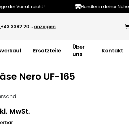
e der Vorrat reicht!
Händler in deiner Nähe
+43 3382 20...
anzeigen
Über
verkauf
Ersatzteile
Kontakt
uns
äse Nero UF-165
ersand
kl. MwSt.
eferbar